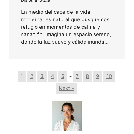
Marzo 6, 2026
En medio del caos de la vida
moderna, es natural que busquemos
refugio en momentos de calma y
sanación. Imagina un espacio sereno,
donde la luz suave y cálida inunda…
…
1
2
3
4
5
7
8
9
10
Next »