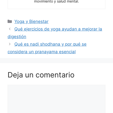
movimiento y salud mental.
Categorías
Yoga y Bienestar
Qué ejercicios de yoga ayudan a mejorar la
digestión
Qué es nadi shodhana y por qué se
considera un pranayama esencial
Deja un comentario
Comentario