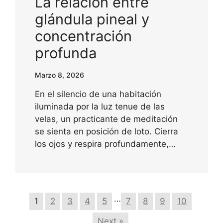
La relación entre
glándula pineal y
concentración
profunda
Marzo 8, 2026
En el silencio de una habitación
iluminada por la luz tenue de las
velas, un practicante de meditación
se sienta en posición de loto. Cierra
los ojos y respira profundamente,…
…
1
2
3
4
5
7
8
9
10
Next »