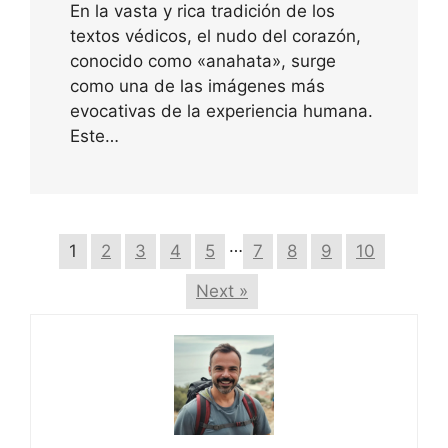
En la vasta y rica tradición de los
textos védicos, el nudo del corazón,
conocido como «anahata», surge
como una de las imágenes más
evocativas de la experiencia humana.
Este…
…
1
2
3
4
5
7
8
9
10
Next »