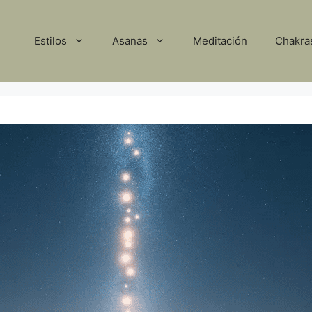
Estilos
Asanas
Meditación
Chakra