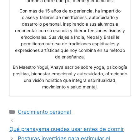
armonía entre cuerpo, mente y emociones.
Con más de 15 años de experiencia, ha impartido
clases y talleres de mindfulness, autocuidado y
desarrollo personal, inspirando a sus alumnos a
reconectar con su esencia y liberar tensiones físicas y
emocionales. Sus viajes a India, Nepal y Brasil le
permitieron nutrirse de tradiciones espirituales y
expresiones artísticas que hoy combina en su método
de enseñanza.
En Maestro Yogui, Anaya escribe sobre yoga, psicología
positiva, bienestar emocional y autocuidado, ofreciendo
una visión holística que integra espiritualidad,
movimiento y salud mental.
Categorías
Crecimiento personal
Qué pranayama puedes usar antes de dormir
Posturas invertidas para estimular el