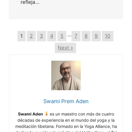
refleja…
…
1
2
3
4
5
7
8
9
10
Next »
Swami Prem Aden
Swami Aden
es un maestro con más de cuatro
décadas de experiencia en el mundo del yoga y la
meditación tibetana. Formado en la Yoga Alliance, ha