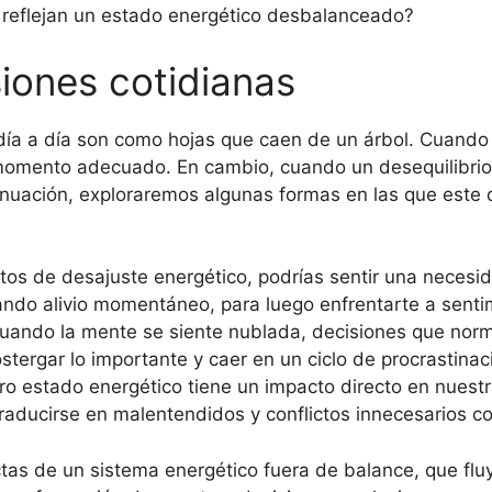
reflejan un estado energético desbalanceado?
siones cotidianas
ía a día son como hojas que caen de un árbol. Cuando n
l momento adecuado. En cambio, cuando un desequilibrio
nuación, exploraremos algunas formas en las que este 
s de desajuste energético, podrías sentir una necesid
do alivio momentáneo, para luego enfrentarte a sentim
ando la mente se siente nublada, decisiones que norm
stergar lo importante y caer en un ciclo de procrastinac
o estado energético tiene un impacto directo en nuest
traducirse en malentendidos y conflictos innecesarios c
tas de un sistema energético fuera de balance, que flu