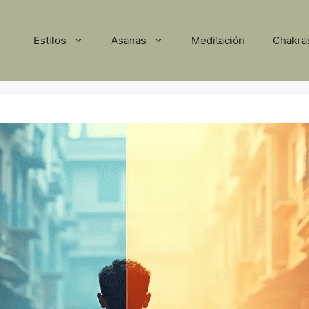
Estilos
Asanas
Meditación
Chakra