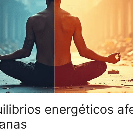
librios energéticos af
ianas