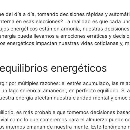
e del día a día, tomando decisiones rápidas y automát
nterna en esas elecciones? La realidad es que cada uno 
ujos energéticos están en armonía, nuestras decisiones r
nergía puede llevarnos a emociones erráticas y decisio
os energéticos impactan nuestras vidas cotidianas y, 
quilibrios energéticos
gir por múltiples razones: el estrés acumulado, las rela
 un lago sereno al amanecer, en perfecto equilibrio. Si 
estra energía afectan nuestra claridad mental y emoci
ibrio, es más probable que tomemos decisiones basada
trivial como lo que comeremos para el almuerzo puede c
tos internos emanan de nuestra mente. Este fenómeno no