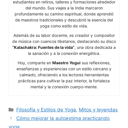
estudiantes en retiros, talleres y formaciones alrededor
del mundo. Sus viajes a la India marcaron
profundamente su camino espiritual, donde aprendió
de maestros tradicionales y descubrió la esencia del
yoga como estilo de vida.
Además de su labor docente, es creador y compositor
de música con cuencos tibetanos, destacando su disco
“Kalachakra: Fuentes de la vida”
, una obra dedicada a
la sanación y a la conexión energética.
Hoy, comparte en
Maestro Yogui
sus reflexiones,
enseñanzas y experiencias con un estilo cercano y
calmado, ofreciendo a los lectores herramientas
prácticas para cultivar la paz interior, la fortaleza
mental y la conexión cuerpo-mente.
Categorías
Filosofía y Estilos de Yoga
,
Mitos y leyendas
Cómo mejorar la autoestima practicando
yoga