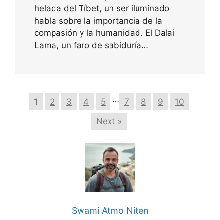
helada del Tíbet, un ser iluminado
habla sobre la importancia de la
compasión y la humanidad. El Dalai
Lama, un faro de sabiduría…
…
1
2
3
4
5
7
8
9
10
Next »
Swami Atmo Niten