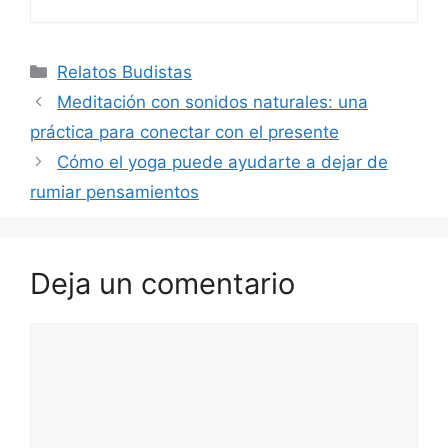
Categorías
Relatos Budistas
Meditación con sonidos naturales: una
práctica para conectar con el presente
Cómo el yoga puede ayudarte a dejar de
rumiar pensamientos
Deja un comentario
Comentario