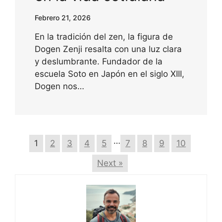
Febrero 21, 2026
En la tradición del zen, la figura de
Dogen Zenji resalta con una luz clara
y deslumbrante. Fundador de la
escuela Soto en Japón en el siglo XIII,
Dogen nos…
…
1
2
3
4
5
7
8
9
10
Next »