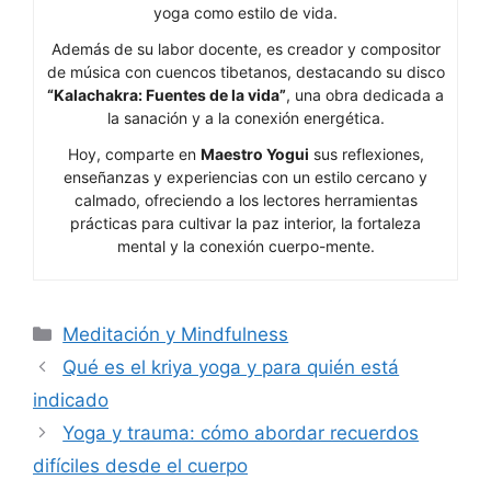
yoga como estilo de vida.
Además de su labor docente, es creador y compositor
de música con cuencos tibetanos, destacando su disco
“Kalachakra: Fuentes de la vida”
, una obra dedicada a
la sanación y a la conexión energética.
Hoy, comparte en
Maestro Yogui
sus reflexiones,
enseñanzas y experiencias con un estilo cercano y
calmado, ofreciendo a los lectores herramientas
prácticas para cultivar la paz interior, la fortaleza
mental y la conexión cuerpo-mente.
Categorías
Meditación y Mindfulness
Qué es el kriya yoga y para quién está
indicado
Yoga y trauma: cómo abordar recuerdos
difíciles desde el cuerpo