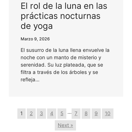
El rol de la luna en las
prácticas nocturnas
de yoga
Marzo 9, 2026
El susurro de la luna llena envuelve la
noche con un manto de misterio y
serenidad. Su luz plateada, que se
filtra a través de los árboles y se
refleja…
…
1
2
3
4
5
7
8
9
10
Next »