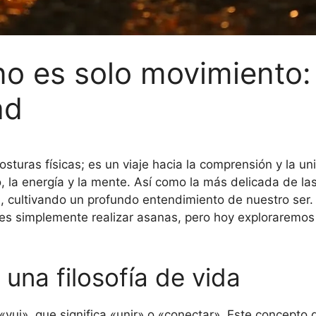
no es solo movimiento:
ad
turas físicas; es un viaje hacia la comprensión y la uni
o, la energía y la mente. Así como la más delicada de la
a, cultivando un profundo entendimiento de nuestro se
 es simplemente realizar asanas, pero hoy exploraremos
 una filosofía de vida
«yuj», que significa «unir» o «conectar». Este concepto