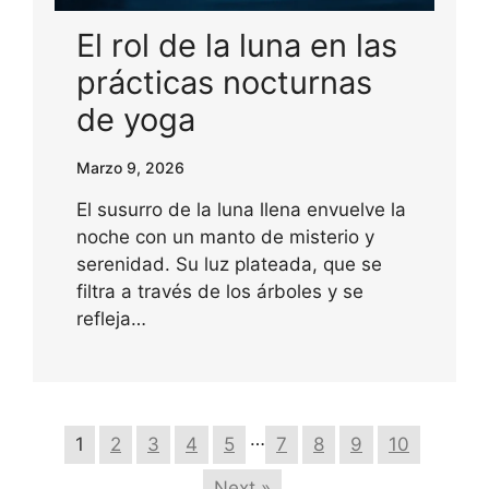
El rol de la luna en las
prácticas nocturnas
de yoga
Marzo 9, 2026
El susurro de la luna llena envuelve la
noche con un manto de misterio y
serenidad. Su luz plateada, que se
filtra a través de los árboles y se
refleja…
…
1
2
3
4
5
7
8
9
10
Next »