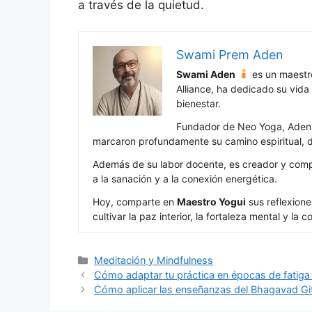
a través de la quietud.
Swami Prem Aden
Swami Aden
es un maestro
Alliance, ha dedicado su vida 
bienestar.
Fundador de Neo Yoga, Aden ha
marcaron profundamente su camino espiritual, d
Además de su labor docente, es creador y comp
a la sanación y a la conexión energética.
Hoy, comparte en
Maestro Yogui
sus reflexione
cultivar la paz interior, la fortaleza mental y l
Categorías
Meditación y Mindfulness
Cómo adaptar tu práctica en épocas de fatiga
Cómo aplicar las enseñanzas del Bhagavad Gita