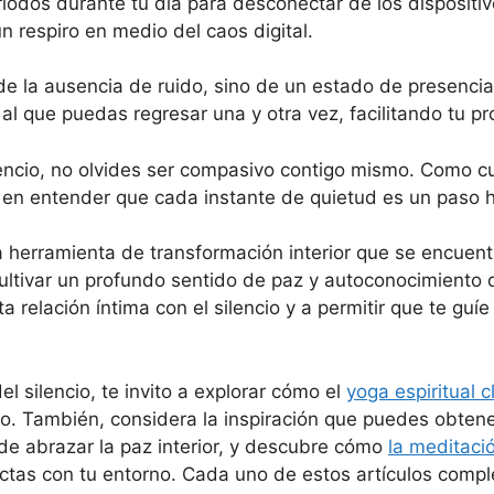
íodos durante tu día para desconectar de los dispositiv
 respiro en medio del caos digital.
de la ausencia de ruido, sino de un estado de presencia 
al que puedas regresar una y otra vez, facilitando tu p
lencio, no olvides ser compasivo contigo mismo. Como cu
, en entender que cada instante de quietud es un paso h
a herramienta de transformación interior que se encuent
ltivar un profundo sentido de paz y autoconocimiento 
ta relación íntima con el silencio y a permitir que te gu
l silencio, te invito a explorar cómo el
yoga espiritual c
. También, considera la inspiración que puedes obtene
de abrazar la paz interior, y descubre cómo
la meditac
nectas con tu entorno. Cada uno de estos artículos compl