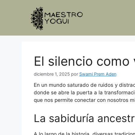
Saltar
al
contenido
El silencio como 
diciembre 1, 2025
por
Swami Prem Aden
En un mundo saturado de ruidos y distracc
donde se abre la puerta a la transformació
que nos permite conectar con nosotros mi
La sabiduría ancestra
A lo largo de la historia, diversas tradic