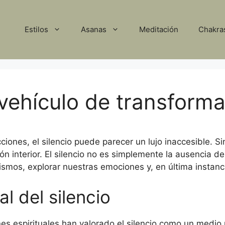
Estilos
Asanas
Meditación
Chakra
vehículo de transforma
iones, el silencio puede parecer un lujo inaccesible. 
n interior. El silencio no es simplemente la ausencia de
smos, explorar nuestras emociones y, en última instanc
l del silencio
iones espirituales han valorado el silencio como un medio