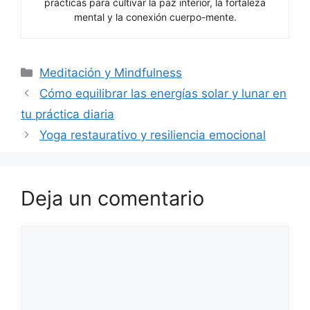
prácticas para cultivar la paz interior, la fortaleza
mental y la conexión cuerpo-mente.
Categorías
Meditación y Mindfulness
Cómo equilibrar las energías solar y lunar en
tu práctica diaria
Yoga restaurativo y resiliencia emocional
Deja un comentario
Comentario