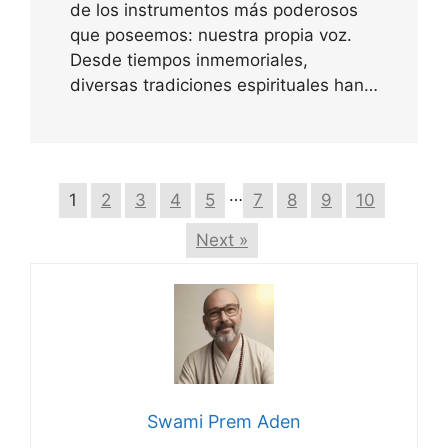
de los instrumentos más poderosos
que poseemos: nuestra propia voz.
Desde tiempos inmemoriales,
diversas tradiciones espirituales han…
…
1
2
3
4
5
7
8
9
10
Next »
Swami Prem Aden