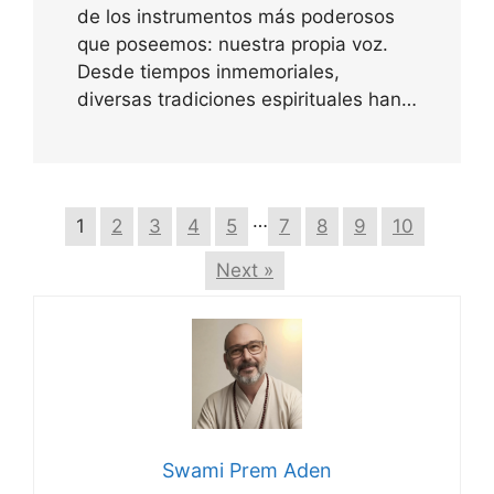
de los instrumentos más poderosos
que poseemos: nuestra propia voz.
Desde tiempos inmemoriales,
diversas tradiciones espirituales han…
…
1
2
3
4
5
7
8
9
10
Next »
Swami Prem Aden