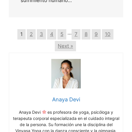
sufrimiento humano…
…
1
2
3
4
5
7
8
9
10
Next »
Anaya Devi
Anaya Devi
es profesora de yoga, psicóloga y
terapeuta corporal especializada en el cuidado integral
de la persona. Su formación une la disciplina del
Vinyasa Yoga con la danza consciente y la gimnasia,