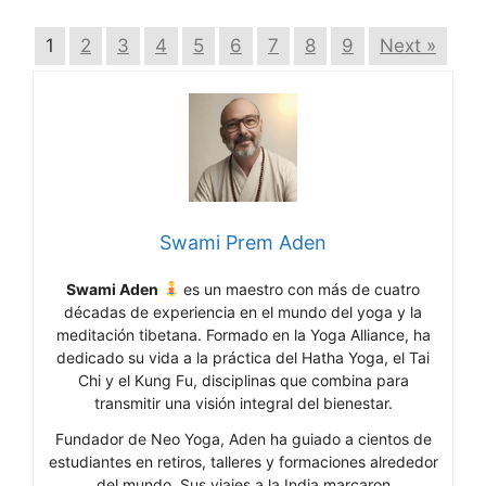
1
2
3
4
5
6
7
8
9
Next »
Swami Prem Aden
Swami Aden
es un maestro con más de cuatro
décadas de experiencia en el mundo del yoga y la
meditación tibetana. Formado en la Yoga Alliance, ha
dedicado su vida a la práctica del Hatha Yoga, el Tai
Chi y el Kung Fu, disciplinas que combina para
transmitir una visión integral del bienestar.
Fundador de Neo Yoga, Aden ha guiado a cientos de
estudiantes en retiros, talleres y formaciones alrededor
del mundo. Sus viajes a la India marcaron