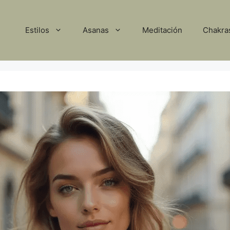
Estilos
Asanas
Meditación
Chakra