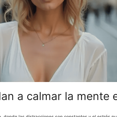
an a calmar la mente 
a, donde las distracciones son constantes y el estrés p