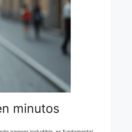
en minutos
uede parecer ineludible, es fundamental