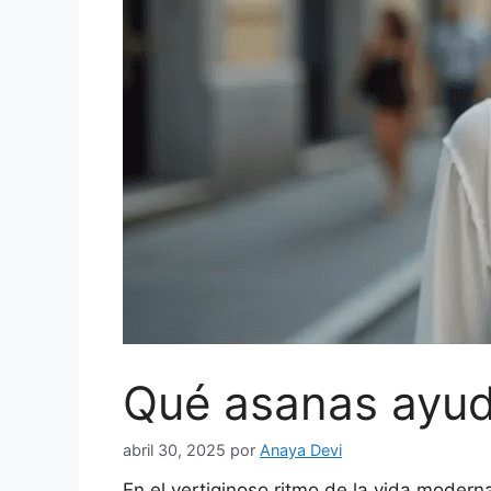
Qué asanas ayud
abril 30, 2025
por
Anaya Devi
En el vertiginoso ritmo de la vida modern