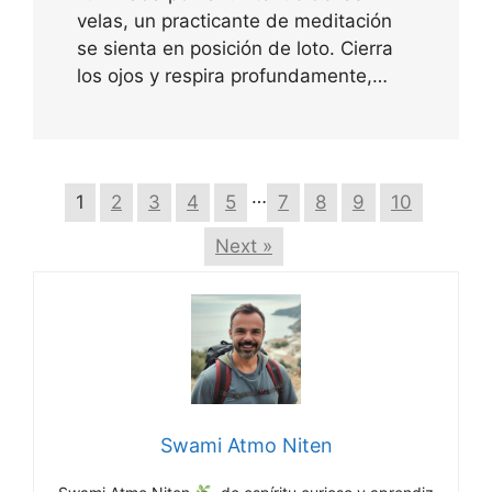
velas, un practicante de meditación
se sienta en posición de loto. Cierra
los ojos y respira profundamente,…
…
1
2
3
4
5
7
8
9
10
Next »
Swami Atmo Niten