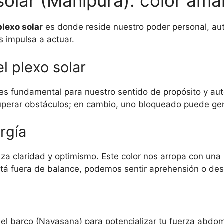
solar (Manipura): color amar
plexo solar
es donde reside nuestro poder personal, aut
s impulsa a actuar.
l plexo solar
 es fundamental para nuestro sentido de propósito y aut
superar obstáculos; en cambio, uno bloqueado puede ge
ergía
oliza claridad y optimismo. Este color nos arropa con un
á fuera de balance, podemos sentir aprehensión o desi
el barco (Navasana) para potencializar tu fuerza abdom