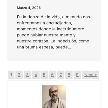
Marzo 4, 2026
En la danza de la vida, a menudo nos
enfrentamos a encrucijadas,
momentos donde la incertidumbre
puede nublar nuestra mente y
nuestro corazón. La indecisión, como
una bruma espesa, puede…
1
2
3
4
5
6
7
8
9
Next »