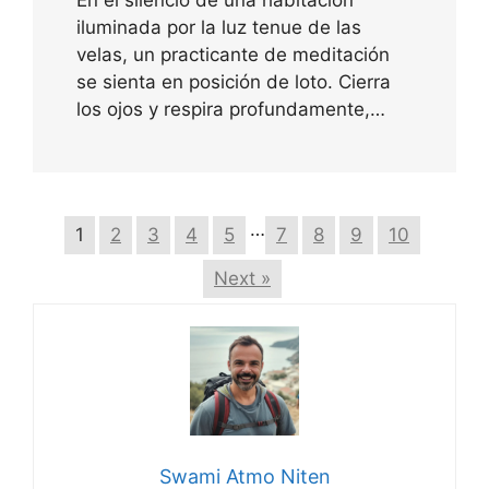
iluminada por la luz tenue de las
velas, un practicante de meditación
se sienta en posición de loto. Cierra
los ojos y respira profundamente,…
…
1
2
3
4
5
7
8
9
10
Next »
Swami Atmo Niten