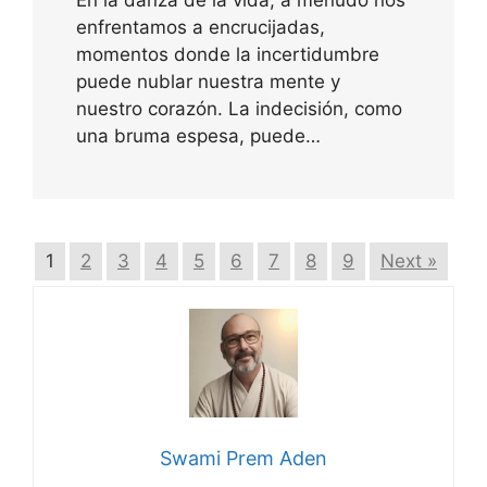
En la danza de la vida, a menudo nos
enfrentamos a encrucijadas,
momentos donde la incertidumbre
puede nublar nuestra mente y
nuestro corazón. La indecisión, como
una bruma espesa, puede…
1
2
3
4
5
6
7
8
9
Next »
Swami Prem Aden