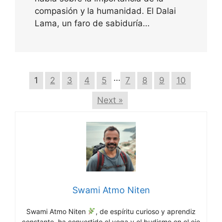
compasión y la humanidad. El Dalai
Lama, un faro de sabiduría…
…
1
2
3
4
5
7
8
9
10
Next »
Swami Atmo Niten
Swami Atmo Niten
, de espíritu curioso y aprendiz
constante, ha convertido el yoga y el budismo en el eje