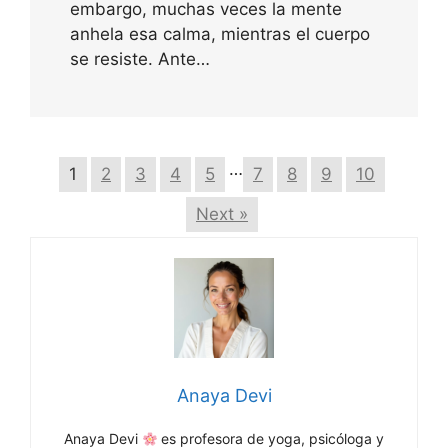
embargo, muchas veces la mente
anhela esa calma, mientras el cuerpo
se resiste. Ante…
…
1
2
3
4
5
7
8
9
10
Next »
Anaya Devi
Anaya Devi
es profesora de yoga, psicóloga y