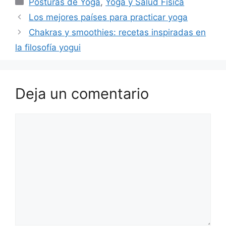
Categorías
Posturas de Yoga
,
Yoga y Salud Física
Los mejores países para practicar yoga
Chakras y smoothies: recetas inspiradas en
la filosofía yogui
Deja un comentario
Comentario