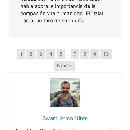
habla sobre la importancia de la
compasión y la humanidad. El Dalai
Lama, un faro de sabiduría…
…
1
2
3
4
5
7
8
9
10
Next »
Swami Atmo Niten