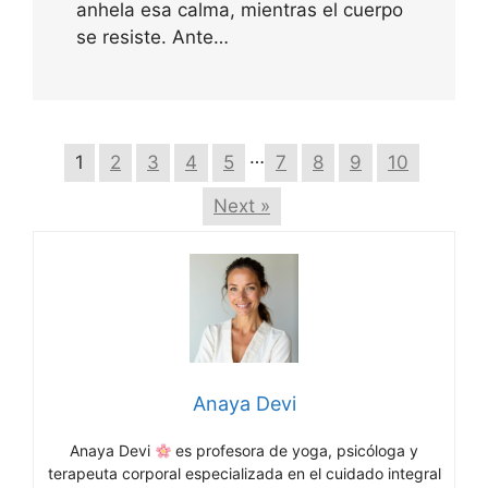
anhela esa calma, mientras el cuerpo
se resiste. Ante…
…
1
2
3
4
5
7
8
9
10
Next »
Anaya Devi
Anaya Devi
es profesora de yoga, psicóloga y
terapeuta corporal especializada en el cuidado integral