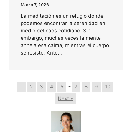
Marzo 7, 2026
La meditación es un refugio donde
podemos encontrar la serenidad en
medio del caos cotidiano. Sin
embargo, muchas veces la mente
anhela esa calma, mientras el cuerpo
se resiste. Ante…
…
1
2
3
4
5
7
8
9
10
Next »