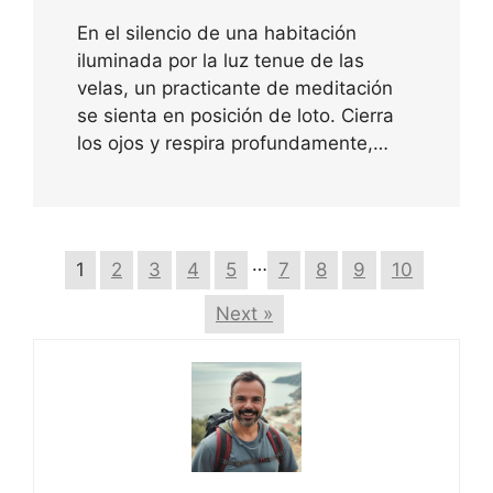
En el silencio de una habitación
iluminada por la luz tenue de las
velas, un practicante de meditación
se sienta en posición de loto. Cierra
los ojos y respira profundamente,…
…
1
2
3
4
5
7
8
9
10
Next »