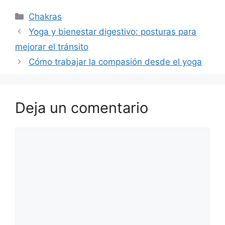
Categorías
Chakras
Yoga y bienestar digestivo: posturas para
mejorar el tránsito
Cómo trabajar la compasión desde el yoga
Deja un comentario
Comentario