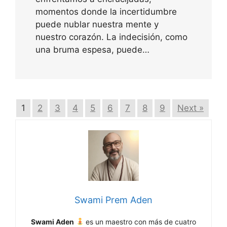
momentos donde la incertidumbre
puede nublar nuestra mente y
nuestro corazón. La indecisión, como
una bruma espesa, puede…
1
2
3
4
5
6
7
8
9
Next »
Swami Prem Aden
Swami Aden
es un maestro con más de cuatro