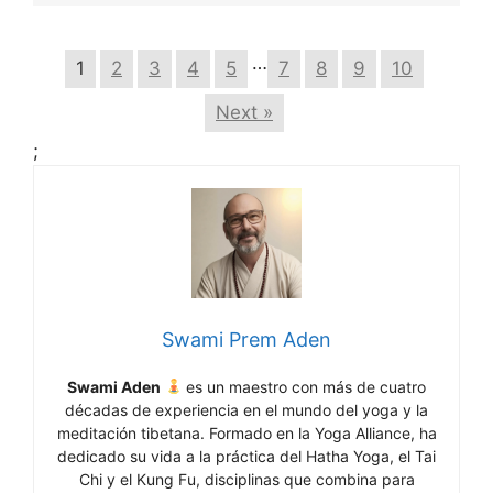
…
1
2
3
4
5
7
8
9
10
Next »
;
Swami Prem Aden
Swami Aden
es un maestro con más de cuatro
décadas de experiencia en el mundo del yoga y la
meditación tibetana. Formado en la Yoga Alliance, ha
dedicado su vida a la práctica del Hatha Yoga, el Tai
Chi y el Kung Fu, disciplinas que combina para