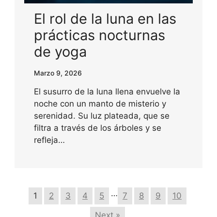
El rol de la luna en las
prácticas nocturnas
de yoga
Marzo 9, 2026
El susurro de la luna llena envuelve la
noche con un manto de misterio y
serenidad. Su luz plateada, que se
filtra a través de los árboles y se
refleja…
…
1
2
3
4
5
7
8
9
10
Next »