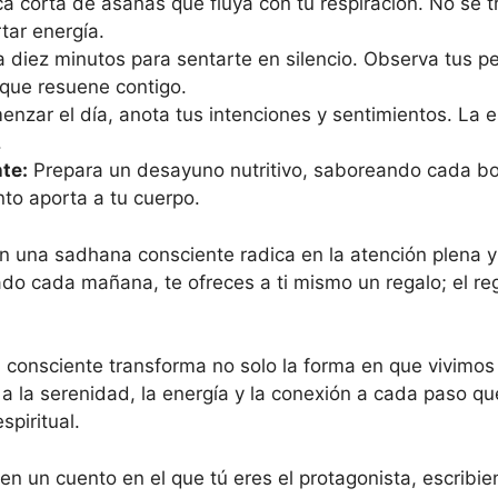
a corta de asanas que fluya con tu respiración. No se t
tar energía.
 diez minutos para sentarte en silencio. Observa tus p
 que resuene contigo.
nzar el día, anota tus intenciones y sentimientos. La 
.
te:
Prepara un desayuno nutritivo, saboreando cada b
nto aporta a tu cuerpo.
 en una sadhana consciente radica en la atención plena y
rado cada mañana, te ofreces a ti mismo un regalo; el 
a consciente transforma no solo la forma en que vivimo
a a la serenidad, la energía y la conexión a cada paso q
piritual.
n un cuento en el que tú eres el protagonista, escrib