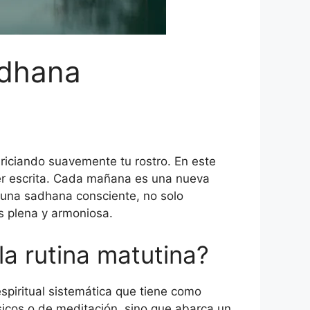
adhana
ariciando suavemente tu rostro. En este
ser escrita. Cada mañana es una nueva
en una sadhana consciente, no solo
s plena y armoniosa.
a rutina matutina?
 espiritual sistemática que tiene como
físicos o de meditación, sino que abarca un