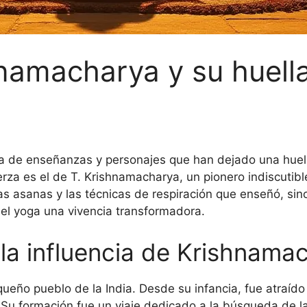
hnamacharya y su huell
lena de enseñanzas y personajes que han dejado una huel
rza es el de T. Krishnamacharya, un pionero indiscutib
las asanas y las técnicas de respiración que enseñó, sino
del yoga una vivencia transformadora.
 la influencia de Krishnama
ño pueblo de la India. Desde su infancia, fue atraído po
 Su formación fue un viaje dedicado a la búsqueda de l