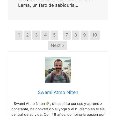
Lama, un faro de sabiduría…
…
1
2
3
4
5
7
8
9
10
Next »
Swami Atmo Niten
Swami Atmo Niten
, de espíritu curioso y aprendiz
constante, ha convertido el yoga y el budismo en el eje
central de su vida. Con 46 años, combina la pasión por