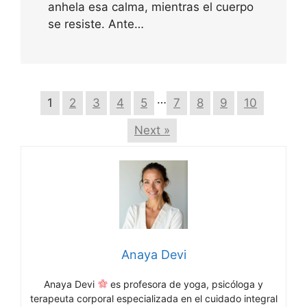
anhela esa calma, mientras el cuerpo
se resiste. Ante…
…
1
2
3
4
5
7
8
9
10
Next »
Anaya Devi
Anaya Devi
es profesora de yoga, psicóloga y
terapeuta corporal especializada en el cuidado integral