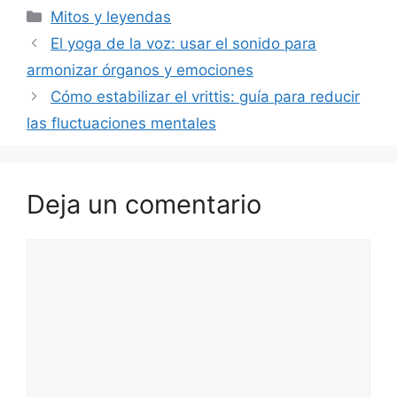
Categorías
Mitos y leyendas
El yoga de la voz: usar el sonido para
armonizar órganos y emociones
Cómo estabilizar el vrittis: guía para reducir
las fluctuaciones mentales
Deja un comentario
Comentario