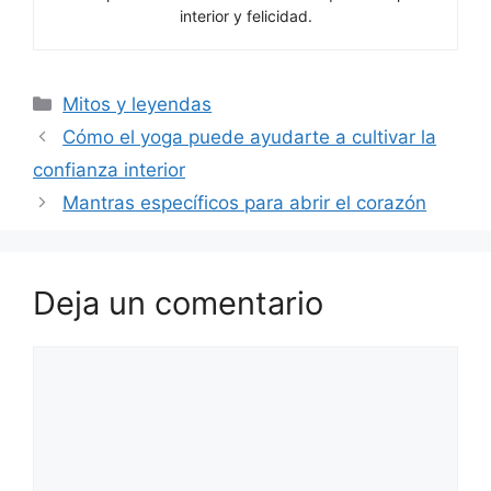
interior y felicidad.
Categorías
Mitos y leyendas
Cómo el yoga puede ayudarte a cultivar la
confianza interior
Mantras específicos para abrir el corazón
Deja un comentario
Comentario